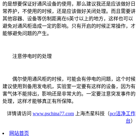
的是想要保证好通风设备的使用，那么建议我还是应该做好日
常养护，不使用的时候，还是应该做好关闭处理。而且需要讲
其他容器、设备等仿制距离在6英寸以上的地方，这样也可以
避免对通风柜造成一定的影响。只有开启的时候正常操作，才
能够避免问题的产生。
注意停电时的处理
偶尔使用通风柜的时候，可能会有停电的问题，这个时候
建议使用到备用发电机，实验室一定要有这样的设备，因为有
害气体不能排出，影响还是非常大的。一定要注意突发事件的
处理，这样才能够真正有所保障。
详情请访问
www.pschina77.com
上海杰星科技（
pcr洁净工作
台
）
网站首页