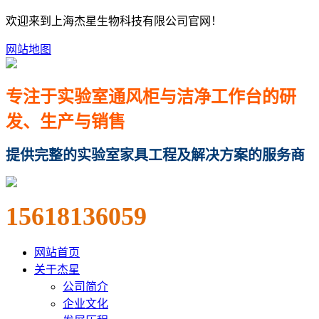
欢迎来到上海杰星生物科技有限公司官网！
网站地图
专注于实验室通风柜与洁净工作台的研
发、生产与销售
提供完整的实验室家具工程及解决方案的服务商
15618136059
网站首页
关于杰星
公司简介
企业文化