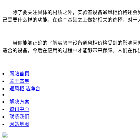
除了要关注具体的材质之外，实验室设备通风柜价格还会受
己需要什么样的功能，在这个基础之上做好相关的选择，对于
当你能够正确的了解实验室设备通风柜价格受到的影响因素
适合的设备，今后在应用的过程中才能够带来保障。人们在作
网站首页
关于杰星
通风柜|洁净台
解决方案
资讯中心
联系我们
网站地图