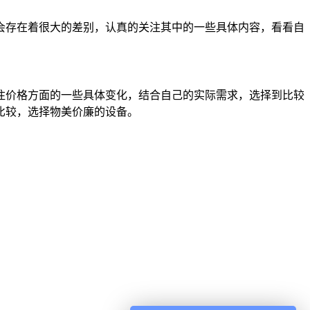
存在着很大的差别，认真的关注其中的一些具体内容，看看自
价格方面的一些具体变化，结合自己的实际需求，选择到比较
比较，选择物美价廉的设备。