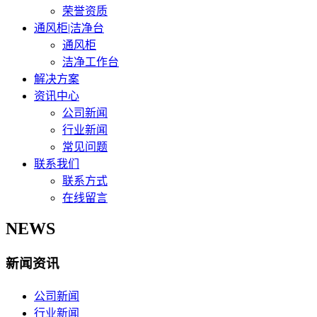
荣誉资质
通风柜|洁净台
通风柜
洁净工作台
解决方案
资讯中心
公司新闻
行业新闻
常见问题
联系我们
联系方式
在线留言
NEWS
新闻资讯
公司新闻
行业新闻