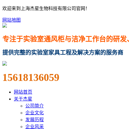
欢迎来到上海杰星生物科技有限公司官网！
网站地图
专注于实验室通风柜与洁净工作台的研发
提供完整的实验室家具工程及解决方案的服务商
15618136059
网站首页
关于杰星
公司简介
企业文化
发展历程
企业风采