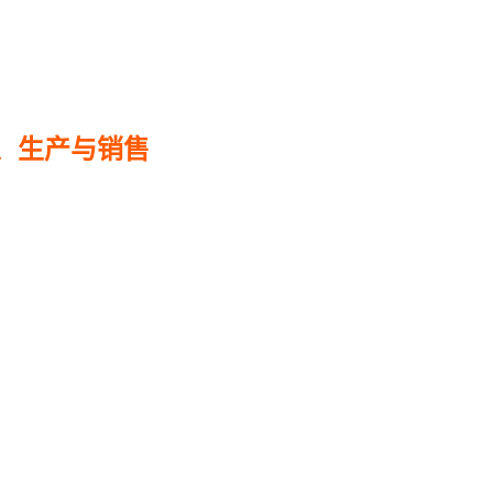
、生产与销售