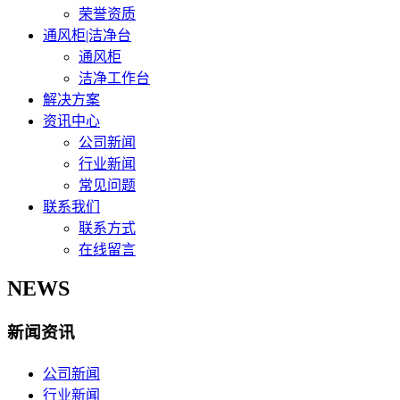
荣誉资质
通风柜|洁净台
通风柜
洁净工作台
解决方案
资讯中心
公司新闻
行业新闻
常见问题
联系我们
联系方式
在线留言
NEWS
新闻资讯
公司新闻
行业新闻