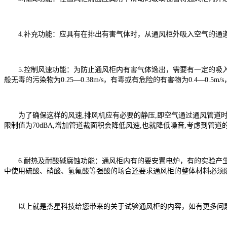
4.补充功能：应具有在排出有害气体时，从通风柜外吸入空气的通
5.控制风速功能：为防止通风柜内有害气体逸出，需要有一定的吸入
般无毒的污染物为0.25―0.38m/s，有毒或有危险的有害物为0.4―0.5m/s，
为了确保这样的风速,排风机应有必要的静压,即空气通过通风管道时的摩
限制值为70dBA,增加管道裁面积会降低风速,也就降低噪音,考虑到管
6.耐热及耐酸碱腐蚀功能：通风柜内有的要安置电炉，有的实验产生
中使用硫酸、硝酸、氢氟酸等强酸的场合还要求通风柜的整体材料必须防
以上就是杰星科技给您带来的关于试验通风柜的内容，如有更多问题