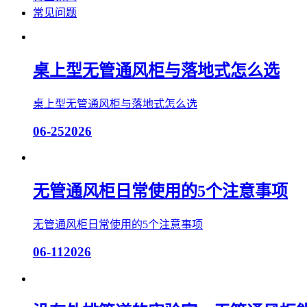
常见问题
桌上型无管通风柜与落地式怎么选
桌上型无管通风柜与落地式怎么选
06-25
2026
无管通风柜日常使用的5个注意事项
无管通风柜日常使用的5个注意事项
06-11
2026