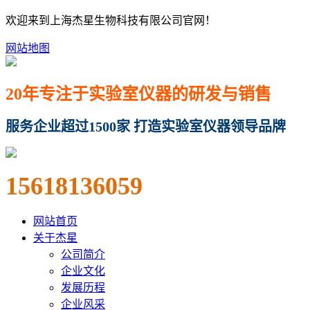
欢迎来到上海杰星生物科技有限公司官网！
网站地图
20年专注于实验室仪器的研发与销售
服务企业超过1500家 打造实验室仪器领导品牌
15618136059
网站首页
关于杰星
公司简介
企业文化
发展历程
企业风采