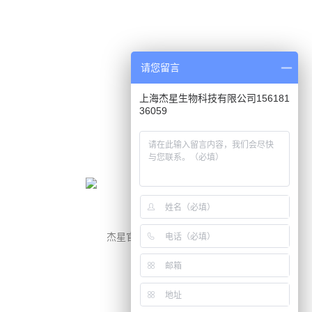
请您留言
上海杰星生物科技有限公司156181
36059
杰星官网
微信公众号