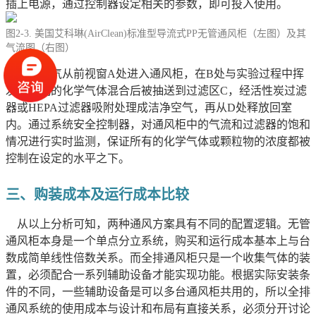
插上电源，通过控制器设定相关的参数，即可投入使用。
图2-3. 美国艾科琳(AirClean)标准型导流式PP无管通风柜（左图）及其
气流图（右图）
室内空气从前视窗A处进入通风柜，在B处与实验过程中挥
发或生成的化学气体混合后被抽送到过滤区C，经活性炭过滤
器或HEPA过滤器吸附处理成洁净空气，再从D处释放回室
内。通过系统安全控制器，对通风柜中的气流和过滤器的饱和
情况进行实时监测，保证所有的化学气体或颗粒物的浓度都被
控制在设定的水平之下。
三、
购装成本及运行成本比较
从以上分析可知，两种通风方案具有不同的配置逻辑。无管
通风柜本身是一个单点分立系统，购买和运行成本基本上与台
数成简单线性倍数关系。而全排通风柜只是一个收集气体的装
置，必须配合一系列辅助设备才能实现功能。根据实际安装条
件的不同，一些辅助设备是可以多台通风柜共用的，所以全排
通风系统的使用成本与设计和布局有直接关系，必须分开讨论