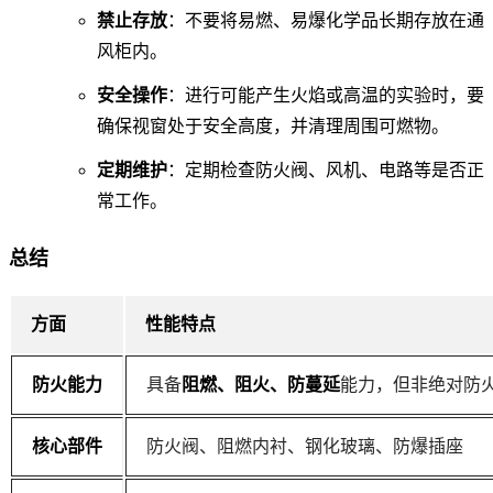
禁止存放
：不要将易燃、易爆化学品长期存放在通
风柜内。
安全操作
：进行可能产生火焰或高温的实验时，要
确保视窗处于安全高度，并清理周围可燃物。
定期维护
：定期检查防火阀、风机、电路等是否正
常工作。
总结
方面
性能特点
防火能力
具备
阻燃、阻火、防蔓延
能力，但非绝对防
核心部件
防火阀、阻燃内衬、钢化玻璃、防爆插座