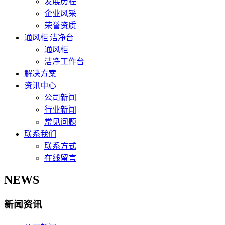
发展历程
企业风采
荣誉资质
通风柜|洁净台
通风柜
洁净工作台
解决方案
资讯中心
公司新闻
行业新闻
常见问题
联系我们
联系方式
在线留言
NEWS
新闻资讯