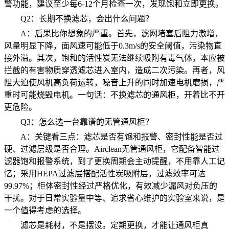
警功能，建议至少每6-12个月检查一次，发现饱和立即更换。
Q2：长期不换滤芯，会出什么问题？
A：后果比你想象的严重。首先，滤网堵塞后阻力激增，
风量明显下降，面风速可能低于0.3m/s的安全阈值，污染物直
接外溢。其次，饱和的活性炭无法继续吸附有毒气体，本应被
拦截的有害物质穿透滤芯进入室内，造成二次污染。再者，风
阻大迫使风机高负荷运转，噪音上升的同时加速电机磨损，严
重时可能烧毁电机。一句话：不换滤芯的通风柜，开着比不开
更危险。
Q3：怎么选一台靠谱的无管通风柜？
A：关键看三点：滤芯是否有饱和报警、密封性能是否过
硬、过滤层级是否合理。Airclean无管通风柜，它配备智能过
滤器饱和报警系统，到了更换周期会主动提醒，不用靠人工记
忆；采用HEPA过滤层搭配活性炭吸附层，过滤效率可达
99.97%；柜体密封性经过严格优化，有效减少漏风对负压的
干扰。对于日常实验量中等、追求省心维护的实验室来说，是
一个值得考虑的选择。
滤芯是耗材，不是摆设。定期更换，才能让通风柜真