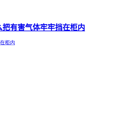
么把有害气体牢牢挡在柜内
在柜内