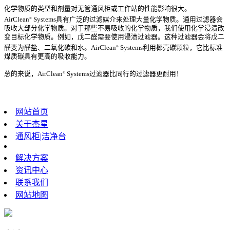
化学物质的类型和剂量对无管通风柜或工作站的性能影响很大。
®
AirClean
Systems具有广泛的过滤媒介来处理大量化学物质。通用过滤器会
吸收大部分化学物质。对于那些不易吸收的化学物质，我们使用化学浸渍改
变目标化学物质。例如，戊二醛需要使用浸渍过滤器。这种过滤器会将戊二
®
醛变为醛盐、二氧化碳和水。AirClean
Systems利用椰壳碳颗粒，它比标准
煤质碳具有更高的吸收能力。
®
总的来说，AirClean
Systems过滤器比同行的过滤器更耐用！
网站首页
关于杰星
通风柜|洁净台
解决方案
资讯中心
联系我们
网站地图