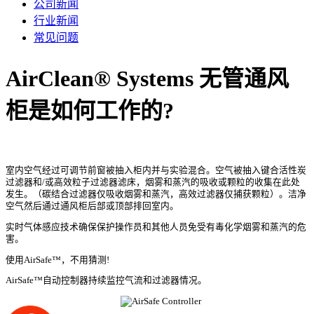
公司新闻
行业新闻
常见问题
AirClean® Systems 无管通风
柜是如何工作的?
室内空气经过可调节前窗被抽入柜内并与实验混合。空气被抽入键合活性炭
过滤器和/或高效粒子过滤器滤床，烟雾和蒸汽的吸收或颗粒的收集在此处
发生。（碳结合过滤器仅吸收烟雾和蒸汽，高效过滤器仅捕获颗粒）。洁净
空气然后通过通风柜后部或顶部排回室内。
实时气体感应技术确保保护操作员和其他人员免受有毒化学烟雾和蒸汽的危
害。
使用AirSafe™，不用猜测!
AirSafe™自动控制器持续监控气流和过滤器情况。