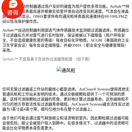
AirSafe™自动控制器通过用户友好的键盘为用户提供多项功能。AirSafe™持
续监测工作站表面风速并根据实验室环境自动改变风机速度。气流会在液晶
屏上以LFM显示。OSHA要求所有的通风柜将表面风速维持在60-100LFM之
间以恰当保护操作员。
AirSafe™自动控制器利用固态气体传感器技术监测碳过滤器滤床。传感器位
于过滤器后方并对废气进行实时取样，保证根据以下阈限值（用户呼吸安
全，不会造成健康危害的等级）吸收目标化学物质。ACGIH（美国政府工业
卫生学家会议）每年会设定阈限值，并被OSHA（ 职业安全与健康管理局）
采用。
AirSafe™ 不是靠鼻子告诉你过滤器饱和度 （如下图）
任何无管过滤器或工作站的最核心都是滤床。AirClean® Systems使用其他无
管通风柜和工作站未发明的技术。通过交联碳颗粒提供了一个可预测的质
量。这样可消除颗粒过滤器的死角，更好地计算过滤器寿命。这些缝隙和不
均匀的地方导致活性炭过滤器寿命缩短。AirClean® Systems键合活性炭过滤
器为3英寸或4英寸厚，碳均匀地分布在整个过滤器上。
由于他们可能会通过废气释放碳尘和浸渍物到室内，因此颗粒碳过滤器可能
会很危险。碳尘会被用户吸入到肺中。在很多情况下，过滤器中的浸渍物可
能会比化学物质本身危害更大。