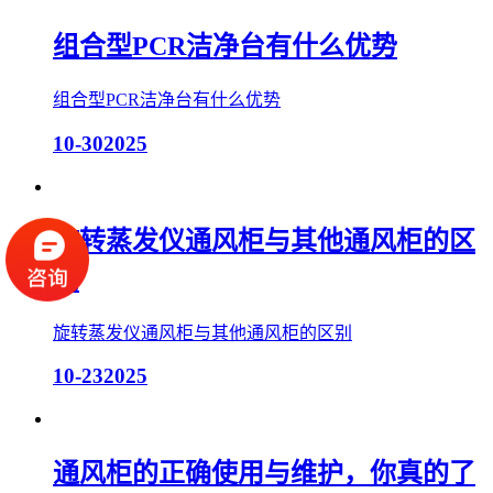
组合型PCR洁净台有什么优势
组合型PCR洁净台有什么优势
10-30
2025
旋转蒸发仪通风柜与其他通风柜的区
别
旋转蒸发仪通风柜与其他通风柜的区别
10-23
2025
通风柜的正确使用与维护，你真的了